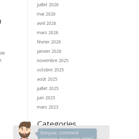
juillet 2026
mai 2026
a
avril 2026
mars 2026
février 2026
janvier 2026
ble
e
novembre 2025
octobre 2025
août 2025
juillet 2025
juin 2025
mars 2023
Categories
Bonjour, comment
Conseils pour les vitres
pouvons-nous vous aider?