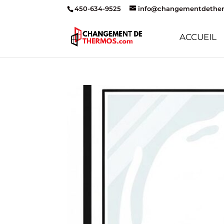
450-634-9525
info@changementdethe
ACCUEIL